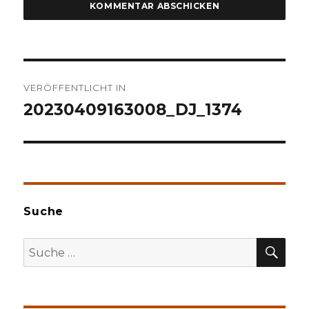
Beitragsnavigation
VERÖFFENTLICHT IN
20230409163008_DJ_1374
Suche
SU
Suche
nach: