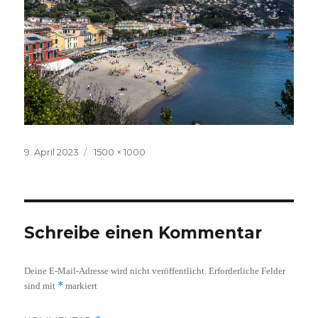
Veröffentlicht
Volle
9. April 2023
1500 × 1000
am
Größe
Schreibe einen Kommentar
Deine E-Mail-Adresse wird nicht veröffentlicht.
Erforderliche Felder
*
sind mit
markiert