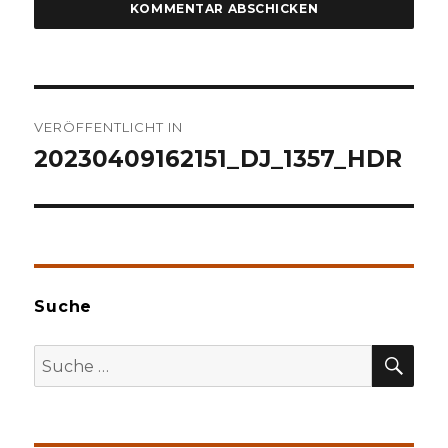
Beitragsnavigation
VERÖFFENTLICHT IN
20230409162151_DJ_1357_HDR
Suche
SU
Suche
nach: