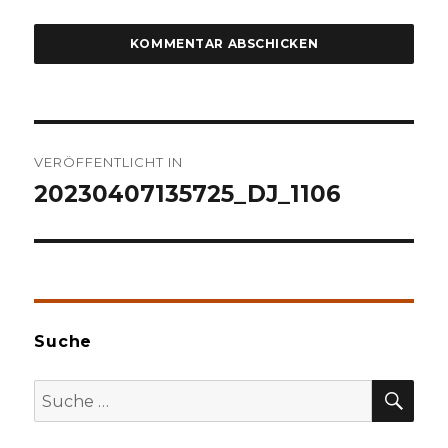
Beitragsnavigation
VERÖFFENTLICHT IN
20230407135725_DJ_1106
Suche
SU
Suche
nach: