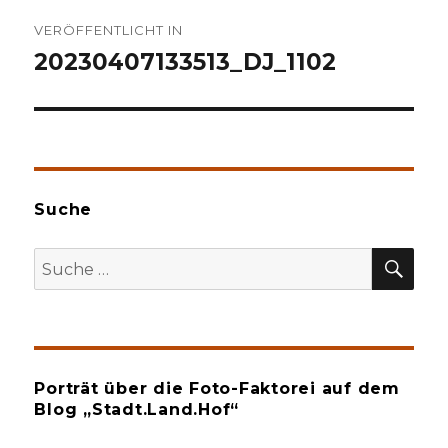
Beitragsnavigation
VERÖFFENTLICHT IN
20230407133513_DJ_1102
Suche
SU
Suche
nach:
Porträt über die Foto-Faktorei auf dem
Blog „Stadt.Land.Hof“