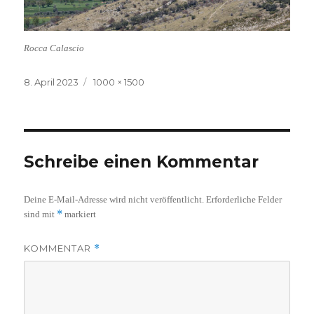
Rocca Calascio
Veröffentlicht
Volle
8. April 2023
1000 × 1500
am
Größe
Schreibe einen Kommentar
Deine E-Mail-Adresse wird nicht veröffentlicht.
Erforderliche Felder
*
sind mit
markiert
KOMMENTAR
*