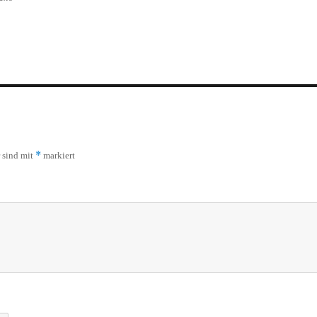
*
r sind mit
markiert