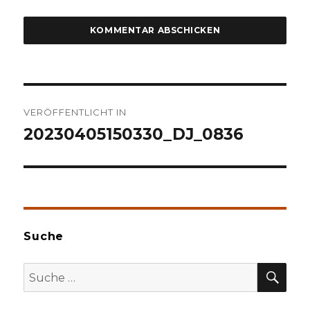
Beitragsnavigation
VERÖFFENTLICHT IN
20230405150330_DJ_0836
Suche
SU
Suche
nach: