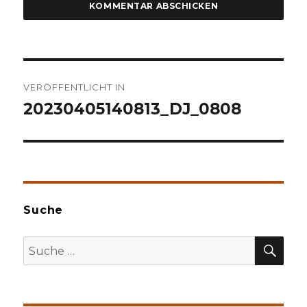
Beitragsnavigation
VERÖFFENTLICHT IN
20230405140813_DJ_0808
Suche
SU
Suche
nach: