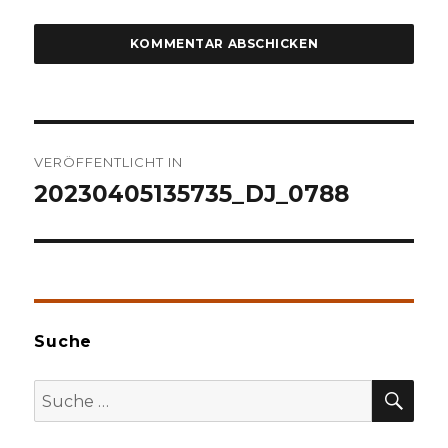
Beitragsnavigation
VERÖFFENTLICHT IN
20230405135735_DJ_0788
Suche
SU
Suche
nach: