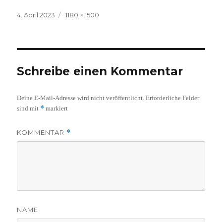
Veröffentlicht
Volle
4. April 2023
1180 × 1500
am
Größe
Schreibe einen Kommentar
Deine E-Mail-Adresse wird nicht veröffentlicht.
Erforderliche Felder
*
sind mit
markiert
KOMMENTAR
*
NAME