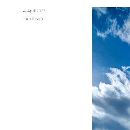
Veröffentlicht
4. April 2023
am
Volle
1001 × 1500
Größe