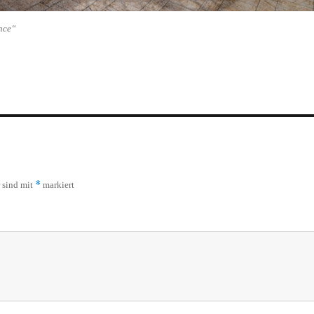
ence“
*
r sind mit
markiert