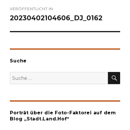
Beitragsnavigation
VERÖFFENTLICHT IN
20230402104606_DJ_0162
Suche
SU
Suche
nach:
Porträt über die Foto-Faktorei auf dem
Blog „Stadt.Land.Hof“