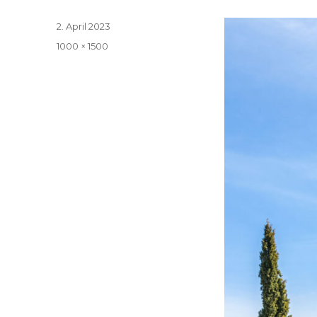
Veröffentlicht
2. April 2023
am
Volle
1000 × 1500
Größe