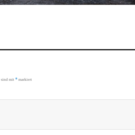
*
r sind mit
markiert