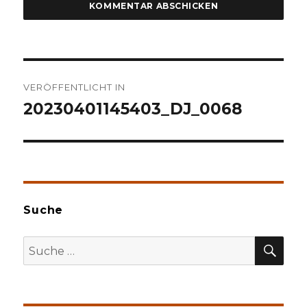
Beitragsnavigation
VERÖFFENTLICHT IN
20230401145403_DJ_0068
Suche
SU
Suche
nach: