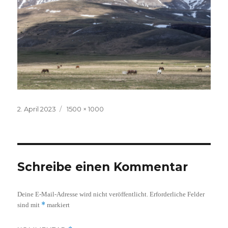
Veröffentlicht
Volle
2. April 2023
1500 × 1000
am
Größe
Schreibe einen Kommentar
Deine E-Mail-Adresse wird nicht veröffentlicht.
Erforderliche Felder
*
sind mit
markiert