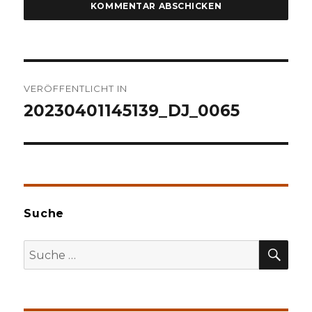
Beitragsnavigation
VERÖFFENTLICHT IN
20230401145139_DJ_0065
Suche
SU
Suche
nach: