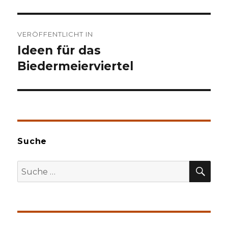
Beitragsnavigation
VERÖFFENTLICHT IN
Ideen für das
Biedermeierviertel
Suche
SU
Suche
nach: