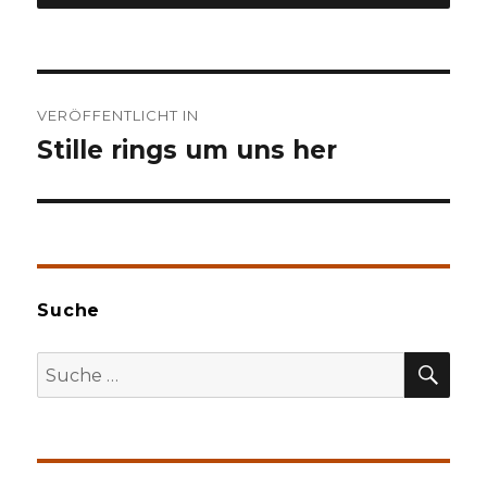
Beitragsnavigation
VERÖFFENTLICHT IN
Stille rings um uns her
Suche
SU
Suche
nach: