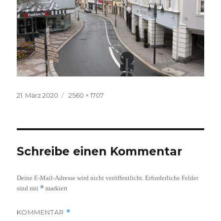
Veröffentlicht
Volle
21. März 2020
2560 × 1707
am
Größe
Schreibe einen Kommentar
Deine E-Mail-Adresse wird nicht veröffentlicht.
Erforderliche Felder
*
sind mit
markiert
KOMMENTAR
*