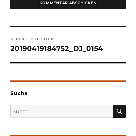
Beitragsnavigation
VERÖFFENTLICHT IN
20190419184752_DJ_0154
Suche
SU
Suche
nach: