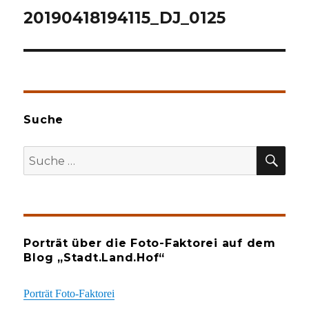
20190418194115_DJ_0125
Suche
SU
Suche
nach:
Porträt über die Foto-Faktorei auf dem
Blog „Stadt.Land.Hof“
Porträt Foto-Faktorei