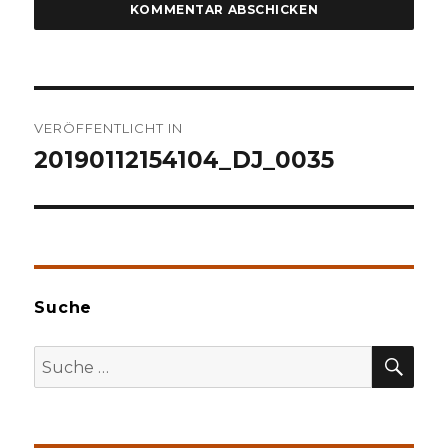
Beitragsnavigation
VERÖFFENTLICHT IN
20190112154104_DJ_0035
Suche
SU
Suche
nach: