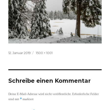
Veröffentlicht
Volle
12. Januar 2019
1500 × 1001
am
Größe
Schreibe einen Kommentar
Deine E-Mail-Adresse wird nicht veröffentlicht.
Erforderliche Felder
*
sind mit
markiert