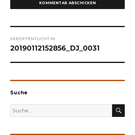
Beitragsnavigation
VERÖFFENTLICHT IN
20190112152856_DJ_0031
Suche
SU
Suche
nach: