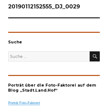
20190112152555_DJ_0029
Suche
SU
Suche
nach:
Porträt über die Foto-Faktorei auf dem
Blog „Stadt.Land.Hof“
Porträt Foto-Faktorei