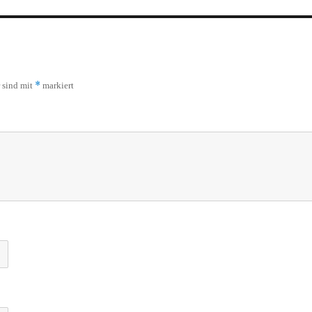
*
r sind mit
markiert