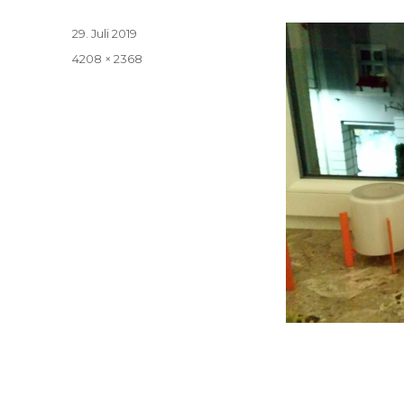
Veröffentlicht
29. Juli 2019
am
Volle
4208 × 2368
Größe