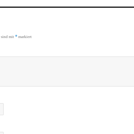
*
r sind mit
markiert