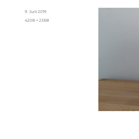
Veröffentlicht
9. Juni 2019
am
Volle
4208 × 2368
Größe