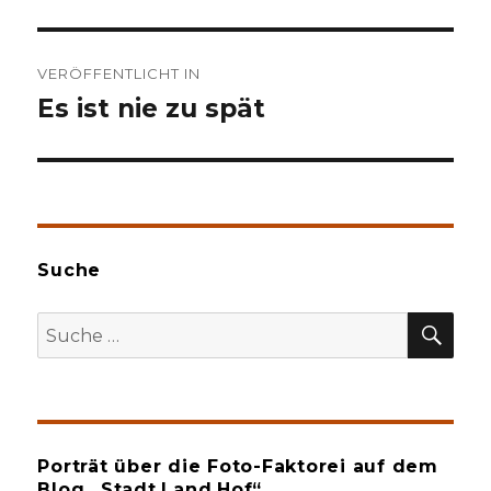
Beitragsnavigation
VERÖFFENTLICHT IN
Es ist nie zu spät
Suche
SU
Suche
nach:
Porträt über die Foto-Faktorei auf dem
Blog „Stadt.Land.Hof“