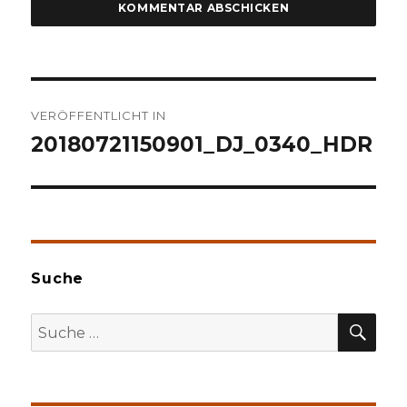
Beitragsnavigation
VERÖFFENTLICHT IN
20180721150901_DJ_0340_HDR
Suche
SU
Suche
nach: