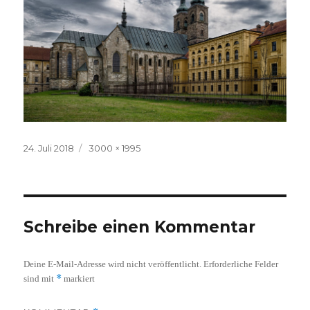
Veröffentlicht
Volle
24. Juli 2018
3000 × 1995
am
Größe
Schreibe einen Kommentar
Deine E-Mail-Adresse wird nicht veröffentlicht.
Erforderliche Felder
*
sind mit
markiert