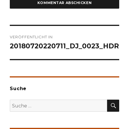
Beitragsnavigation
VERÖFFENTLICHT IN
20180720220711_DJ_0023_HDR
Suche
SU
Suche
nach: