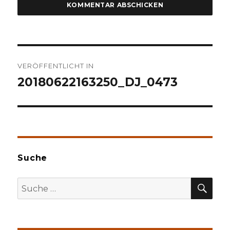
Beitragsnavigation
VERÖFFENTLICHT IN
20180622163250_DJ_0473
Suche
SU
Suche
nach: