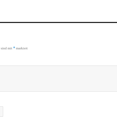
*
r sind mit
markiert