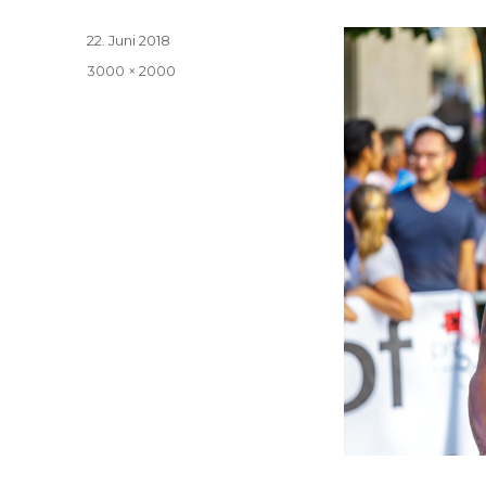
Veröffentlicht
22. Juni 2018
am
Volle
3000 × 2000
Größe