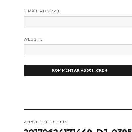
E-MAIL-ADRESSE
WEBSITE
Beitragsnavigation
VERÖFFENTLICHT IN
20170624171449_DJ_039