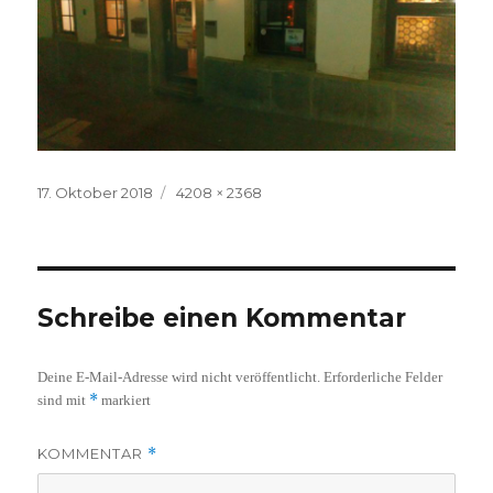
Veröffentlicht
Volle
17. Oktober 2018
4208 × 2368
am
Größe
Schreibe einen Kommentar
Deine E-Mail-Adresse wird nicht veröffentlicht.
Erforderliche Felder
*
sind mit
markiert
KOMMENTAR
*