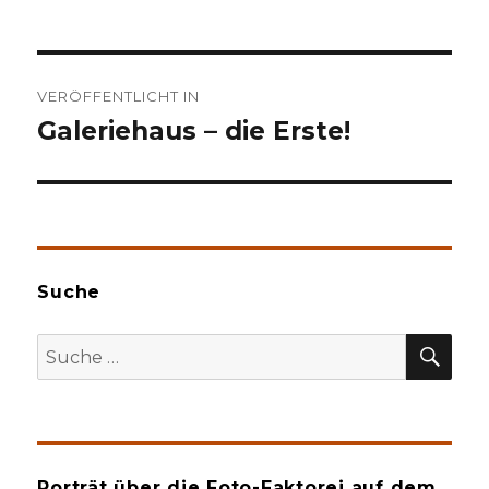
Beitragsnavigation
VERÖFFENTLICHT IN
Galeriehaus – die Erste!
Suche
SU
Suche
nach:
Porträt über die Foto-Faktorei auf dem