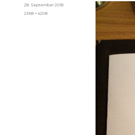
Veröffentlicht
28. September 2018
am
Volle
2368 × 4208
Größe