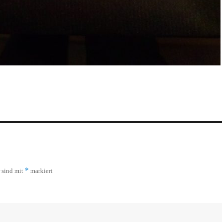
*
r sind mit
markiert