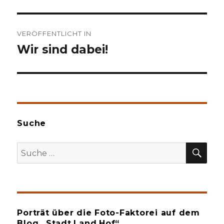
Beitragsnavigation
VERÖFFENTLICHT IN
Wir sind dabei!
Suche
SU
Suche
nach:
Porträt über die Foto-Faktorei auf dem
Blog „Stadt.Land.Hof“