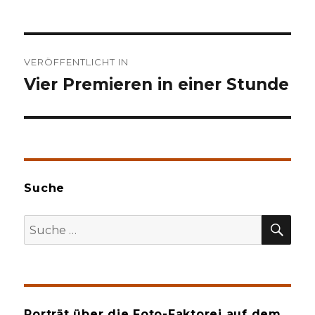
Beitragsnavigation
VERÖFFENTLICHT IN
Vier Premieren in einer Stunde
Suche
SU
Suche
nach:
Porträt über die Foto-Faktorei auf dem