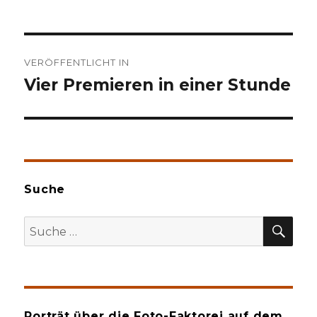
Beitragsnavigation
VERÖFFENTLICHT IN
Vier Premieren in einer Stunde
Suche
SU
Suche
nach:
Porträt über die Foto-Faktorei auf dem