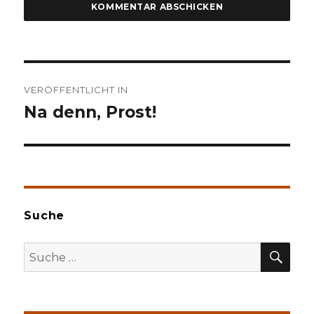
Beitragsnavigation
VERÖFFENTLICHT IN
Na denn, Prost!
Suche
SU
Suche
nach: