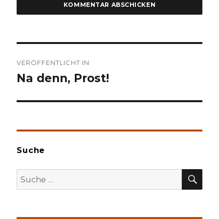
Beitragsnavigation
VERÖFFENTLICHT IN
Na denn, Prost!
Suche
SU
Suche
nach: