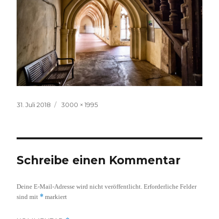
Veröffentlicht
Volle
31. Juli 2018
3000 × 1995
am
Größe
Schreibe einen Kommentar
Deine E-Mail-Adresse wird nicht veröffentlicht.
Erforderliche Felder
*
sind mit
markiert