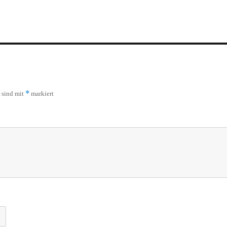
*
r sind mit
markiert