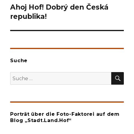
Ahoj Hof! Dobrý den Česká
republika!
Suche
SU
Suche
nach:
Porträt über die Foto-Faktorei auf dem
Blog „Stadt.Land.Hof“