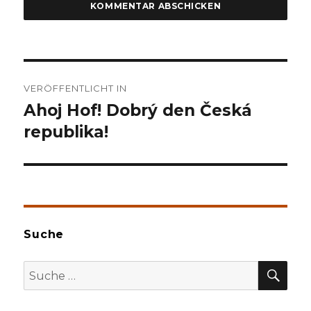
Beitragsnavigation
VERÖFFENTLICHT IN
Ahoj Hof! Dobrý den Česká
republika!
Suche
SU
Suche
nach: