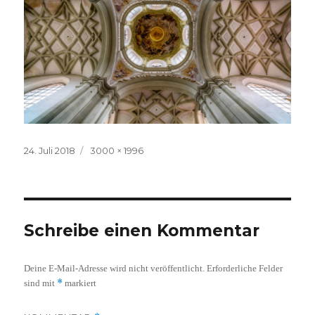
Veröffentlicht
Volle
24. Juli 2018
3000 × 1996
am
Größe
Schreibe einen Kommentar
Deine E-Mail-Adresse wird nicht veröffentlicht.
Erforderliche Felder
*
sind mit
markiert