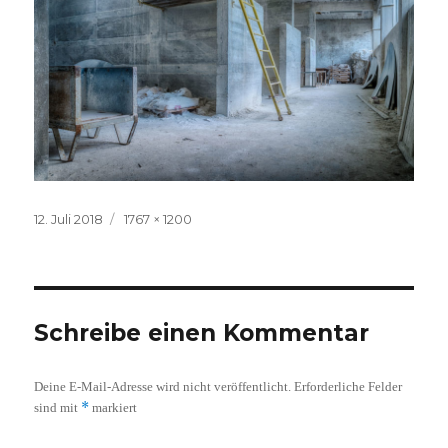
Veröffentlicht
Volle
12. Juli 2018
1767 × 1200
am
Größe
Schreibe einen Kommentar
Deine E-Mail-Adresse wird nicht veröffentlicht.
Erforderliche Felder
*
sind mit
markiert