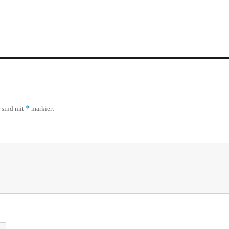
*
r sind mit
markiert