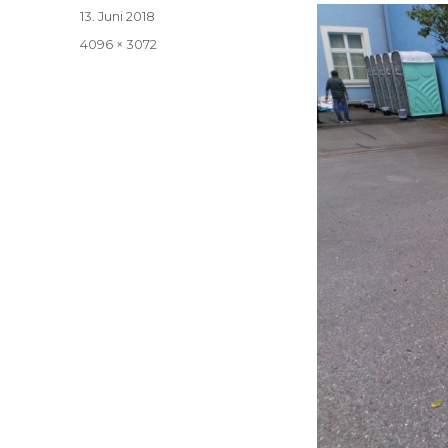
Veröffentlicht
13. Juni 2018
am
Volle
4096 × 3072
Größe