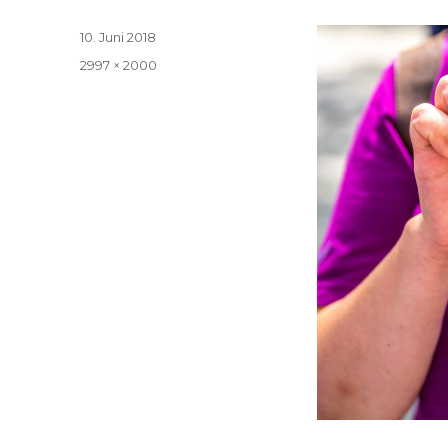
Veröffentlicht
10. Juni 2018
am
Volle
2997 × 2000
Größe