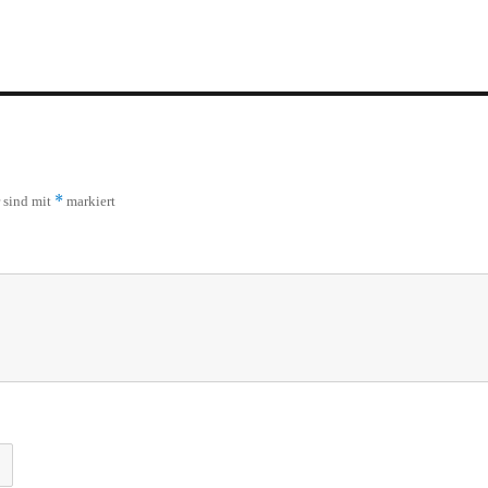
*
r sind mit
markiert