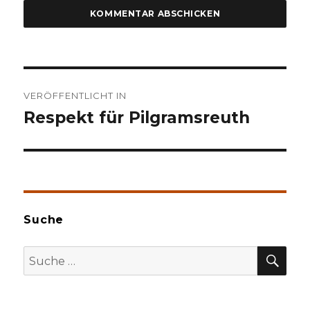
Beitragsnavigation
VERÖFFENTLICHT IN
Respekt für Pilgramsreuth
Suche
SU
Suche
nach: