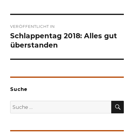
Beitragsnavigation
VERÖFFENTLICHT IN
Schlappentag 2018: Alles gut
überstanden
Suche
SU
Suche
nach: