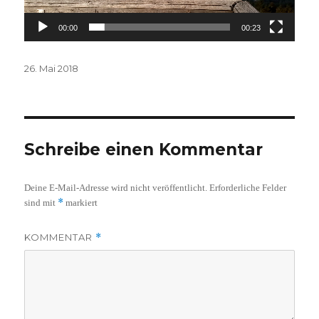
00:00
00:23
Veröffentlicht
26. Mai 2018
am
Schreibe einen Kommentar
Deine E-Mail-Adresse wird nicht veröffentlicht.
Erforderliche Felder
*
sind mit
markiert
KOMMENTAR
*