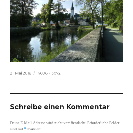
Veröffentlicht
Volle
21. Mai 2018
4096 × 3072
am
Größe
Schreibe einen Kommentar
Deine E-Mail-Adresse wird nicht veröffentlicht.
Erforderliche Felder
*
sind mit
markiert