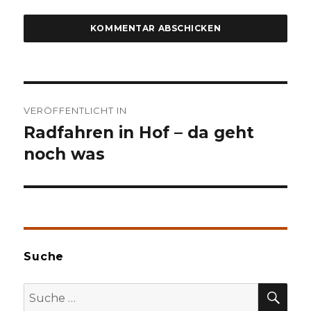
Beitragsnavigation
VERÖFFENTLICHT IN
Radfahren in Hof – da geht
noch was
Suche
SU
Suche