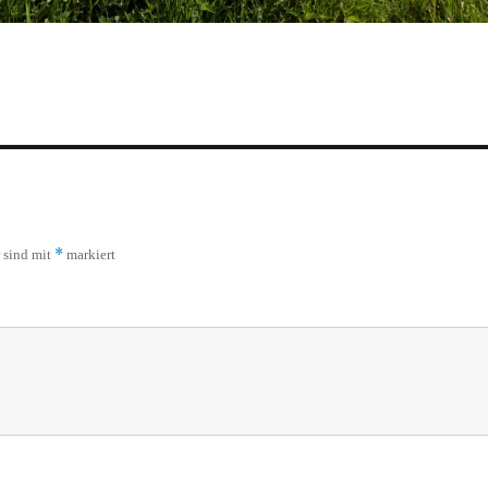
*
r sind mit
markiert