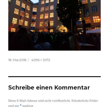
Veröffentlicht
Volle
18. Mai 2018
4096 × 3072
am
Größe
Schreibe einen Kommentar
Deine E-Mail-Adresse wird nicht veröffentlicht.
Erforderliche Felder
*
sind mit
markiert