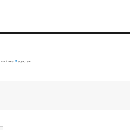
*
r sind mit
markiert