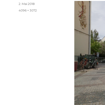
Veröffentlicht
2. Mai 2018
am
Volle
4096 × 3072
Größe