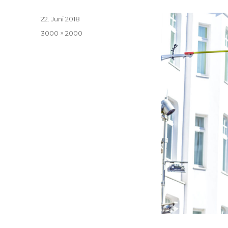
Veröffentlicht
22. Juni 2018
am
Volle
3000 × 2000
Größe