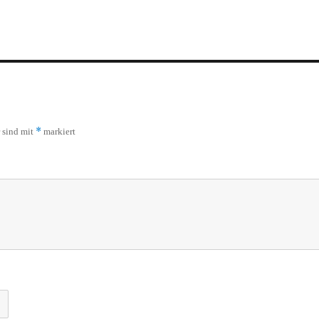
*
r sind mit
markiert