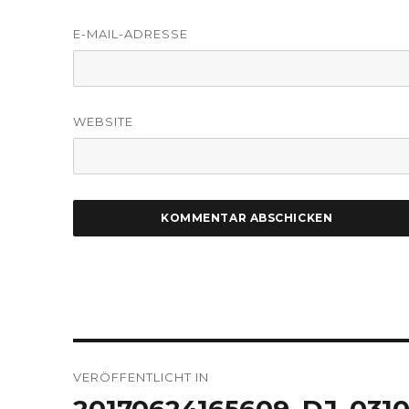
E-MAIL-ADRESSE
WEBSITE
Beitragsnavigation
VERÖFFENTLICHT IN
20170624165609_DJ_031